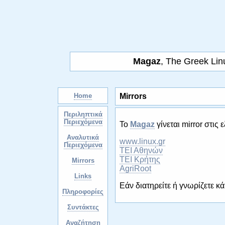
Magaz
, The Greek Li
Home
Mirrors
Περιληπτικά
Περιεχόμενα
Το
Magaz
γίνεται mirror στις 
Αναλυτικά
www.linux.gr
Περιεχόμενα
ΤΕΙ Αθηνών
ΤΕΙ Κρήτης
Mirrors
AgriRoot
Links
Εάν διατηρείτε ή γνωρίζετε κ
Πληροφορίες
Συντάκτες
Αναζήτηση