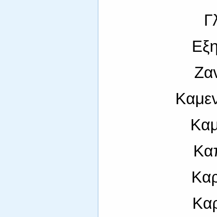
Γ
Εξη
Ζα
Καμε
Καμ
Κα
Κα
Κα