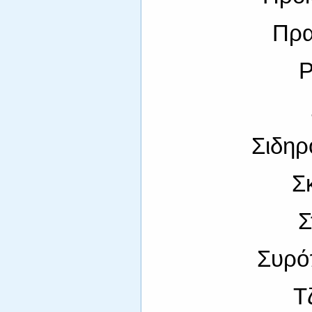
Πρα
Ρ
Σιδηρ
Σ
Σ
Συρό
Τ