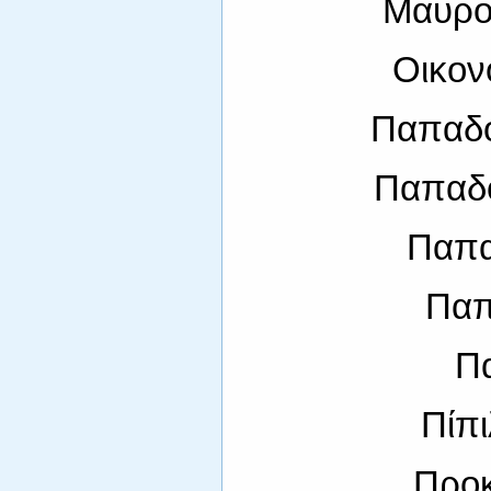
Μαυρο
Οικον
Παπαδο
Παπαδ
Παπα
Παπ
Π
Πίπ
Προ