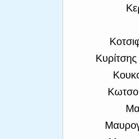
Κε
Κοτσι
Κυρίτσης 
Κουκ
Κωτσο
Μα
Μαυρογ