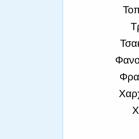
Τοπ
Τ
Τσα
Φανο
Φρα
Χαρ
Χ