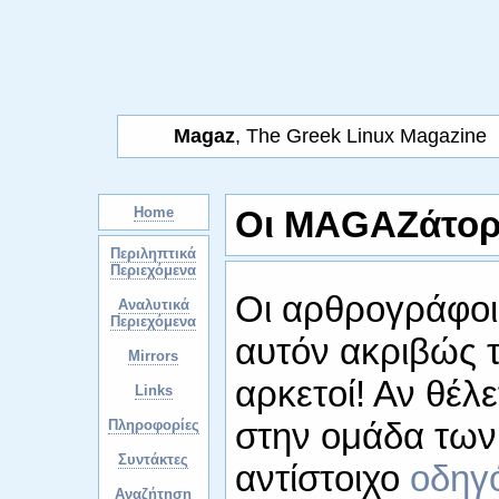
Magaz
, The Greek Linux Magazine
Home
Οι MAGAZάτορ
Περιληπτικά
Περιεχόμενα
Οι αρθρογράφοι 
Αναλυτικά
Περιεχόμενα
αυτόν ακριβώς τ
Mirrors
αρκετοί! Αν θέλε
Links
στην ομάδα των
Πληροφορίες
Συντάκτες
αντίστοιχο
οδηγ
Αναζήτηση