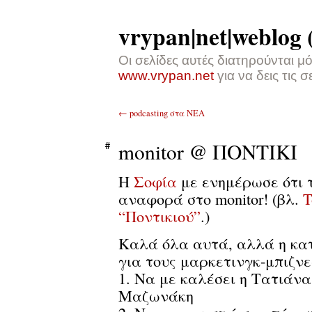
vrypan|net|weblog
Οι σελίδες αυτές διατηρούνται μ
www.vrypan.net
για να δεις τις 
←
podcasting στα ΝΕΑ
monitor @ ΠΟΝΤΙΚΙ
Η
Σοφία
με ενημέρωσε ότι 
αναφορά στο monitor! (βλ.
T
“Ποντικιού”
.)
Καλά όλα αυτά, αλλά η κατα
για τους μαρκετινγκ-μπιζνε
1. Να με καλέσει η Τατιάνα
Μαζωνάκη