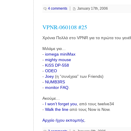
4 comments
January 17th, 2006
VPNR-060108 #25
Χρόνια Πολλά στο VPNR για τα πρώτα του γενέθ
Μιλάμε για…
-
iomega miniMax
-
mighty mouse
-
KiSS DP-558
-
ODEO
-
Joey
(η “συνέχεια” των Friends)
-
NUMB3RS
-
monitor FAQ
.
Ακούμε…
-
I won’t forget you
, από τους twelve34
-
Walk the line
από τους Now is Now.
Αρχείο ήχου εκπομπής
.