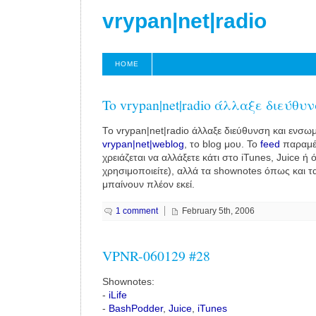
vrypan|net|radio
HOME
To vrypan|net|radio άλλαξε διεύθυν
Το vrypan|net|radio άλλαξε διεύθυνση και ενσ
vrypan|net|weblog
, το blog μου. To
feed
παραμέν
χρειάζεται να αλλάξετε κάτι στο iTunes, Juice ή
χρησιμοποιείτε), αλλά τα shownotes όπως και τ
μπαίνουν πλέον εκεί.
1 comment
February 5th, 2006
VPNR-060129 #28
Shownotes:
-
iLife
-
BashPodder
,
Juice
,
iTunes