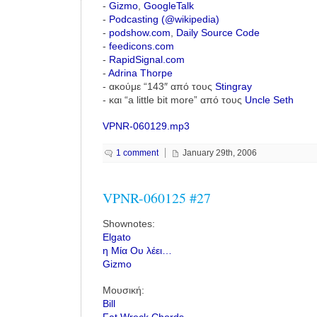
-
Gizmo
,
GoogleTalk
-
Podcasting (@wikipedia)
-
podshow.com
,
Daily Source Code
-
feedicons.com
-
RapidSignal.com
-
Adrina Thorpe
- ακούμε “143″ από τους
Stingray
- και “a little bit more” από τους
Uncle Seth
VPNR-060129.mp3
1 comment
January 29th, 2006
VPNR-060125 #27
Shownotes:
Elgato
η Μία Ου λέει…
Gizmo
Μουσική:
Bill