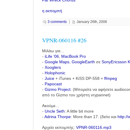
Fat Wreck Chords
η εκπομπή
3 comments
January 26th, 2006
VPNR-060116 #26
Μιλάω για…
-
iLife ‘06
,
MacBook Pro
-
Google Maps
,
GoogleEarth
σε
SonyEricsson K
-
Xooglers
-
Holophonic
-
Juice
+ iTunes + KiSS DP-558 +
ffmpeg
-
Papocast
-
Gizmo Project
. (Μπορείτε να αφήσετε audioc
από το Gizmo τον χρήστη vrypannet)
Ακούμε…
-
Uncle Seth
: A little bit more
-
Adrina Thorpe
: More than 17. (δείτε και
http:/
Αρχείο εκπομπής:
VPNR-060116.mp3