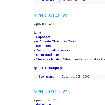
2 comments
January 9th, 2006
VPNR-051226 #24
Χρόνια Πολλά!
Links:
-
Papocast
-
A Podsafe Christmas Carol
-
odeo.com
-
Yahoo! Small Business
-
siteground.com
-
Steve Stellavato
, “When Gentle Snowflakes Fa
ήχος της εκπομπής
.
3 comments
December 26th, 2005
VPNR-051219 #23
- μπαταρίες iPod
-
del.icio.us