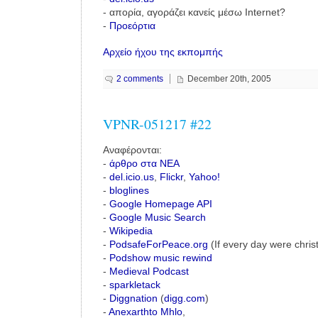
- απορία, αγοράζει κανείς μέσω Internet?
-
Προεόρτια
Αρχείο ήχου της εκπομπής
2 comments
December 20th, 2005
VPNR-051217 #22
Αναφέρονται:
-
άρθρο στα NEA
-
del.icio.us
,
Flickr
,
Yahoo!
-
bloglines
-
Google Homepage API
-
Google Music Search
-
Wikipedia
-
PodsafeForPeace.org
(If every day were chri
-
Podshow music rewind
-
Medieval Podcast
-
sparkletack
-
Diggnation
(
digg.com
)
-
Anexarthto Mhlo
,