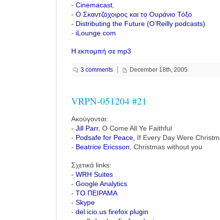
-
Cinemacast
,
-
Ο Σκαντζόχοιρος και το Ουράνιο Τόξο
-
Distributing the Future (O’Reilly podcasts)
-
iLounge.com
Η εκπομπή σε mp3
3 comments
December 18th, 2005
VRPN-051204 #21
Ακούγονται:
-
Jill Parr
, O Come All Ye Faithful
-
Podsafe for Peace
, If Every Day Were Christ
-
Beatrice Ericsson
, Christmas without you
Σχετικά links:
-
WRH Suites
-
Google Analytics
-
ΤΟ ΠΕΙΡΑΜΑ
-
Skype
-
del.icio.us firefox plugin